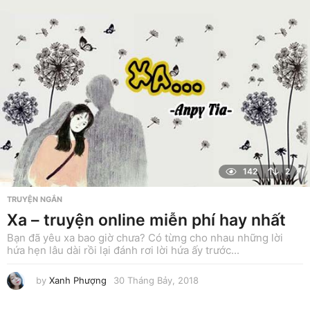
g
T
á
m
,
2
0
1
8
142
2
TRUYỆN NGẮN
Xa – truyện online miễn phí hay nhất
Bạn đã yêu xa bao giờ chưa? Có từng cho nhau những lời
hứa hẹn lâu dài rồi lại đánh rơi lời hứa ấy trước...
by
Xanh Phượng
30 Tháng Bảy, 2018
9
T
h
á