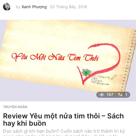
by
Xanh Phượng
20 Tháng Bảy, 2018
9
T
h
á
n
g
T
á
m
,
2
0
1
8
157
1
TRUYỆN NGẮN
Review Yêu một nửa tim thôi – Sách
hay khi buồn
Đọc sách gì khi bạn buồn? Cuốn sách nào trở thành tri kỷ