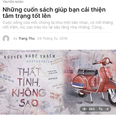
TRUYỆN NGẮN
Những cuốn sách giúp bạn cải thiện
tâm trạng tốt lên
Cuộc sống của mỗi chúng ta như một bản nhạc, có nốt thăng
nốt trầm, lúc cao trào lúc lại sâu lắng nhẹ nhàng. Cũng...
by
Trang Thu
24 Tháng Tư, 2018
1
7
T
h
á
n
g
N
ă
m
,
2
0
1
8
263
-2