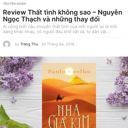
TRUYỆN NGẮN
Review Thất tình không sao – Nguyễn
Ngọc Thạch và những thay đổi
Ai cũng biết câu chuyện thất tình của mỗi người lại là mỗi
dạng khác nhau, có người đau khổ vật vã, tự dằn vặt...
by
Trang Thu
30 Tháng Ba, 2018
1
7
T
h
á
n
g
N
ă
m
,
2
0
1
8