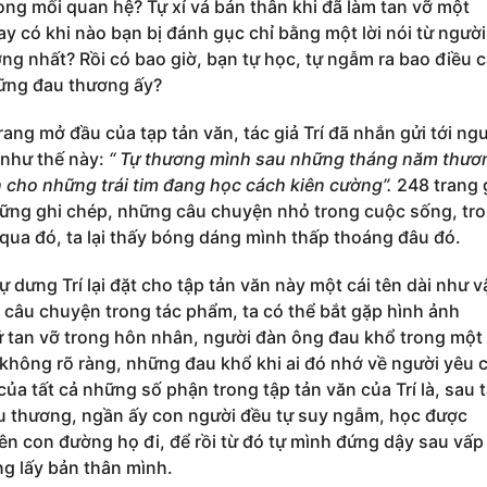
ong mối quan hệ? Tự xỉ vả bản thân khi đã làm tan vỡ một
ay có khi nào bạn bị đánh gục chỉ bằng một lời nói từ người
ng nhất? Rồi có bao giờ, bạn tự học, tự ngẫm ra bao điều 
ững đau thương ấy?
ang mở đầu của tạp tản văn, tác giả Trí đã nhắn gửi tới ng
 như thế này:
“ Tự thương mình sau những tháng năm thươ
 cho những trái tim đang học cách kiên cường”.
248 trang 
ững ghi chép, những câu chuyện nhỏ trong cuộc sống, tr
 qua đó, ta lại thấy bóng dáng mình thấp thoáng đâu đó.
 dưng Trí lại đặt cho tập tản văn này một cái tên dài như v
câu chuyện trong tác phẩm, ta có thể bắt gặp hình ảnh
 tan vỡ trong hôn nhân, người đàn ông đau khổ trong một
không rõ ràng, những đau khổ khi ai đó nhớ về người yêu 
ủa tất cả những số phận trong tập tản văn của Trí là, sau t
u thương, ngần ấy con người đều tự suy ngẫm, học được
rên con đường họ đi, để rồi từ đó tự mình đứng dậy sau vấp
ng lấy bản thân mình.