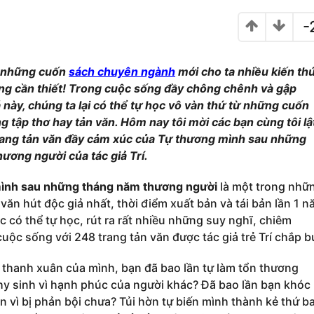
h
á
-
n
g
T
á
m
ỉ những cuốn
sách chuyên ngành
mới cho ta nhiều kiến th
,
2
ng cần thiết! Trong cuộc sống đầy chông chênh và gập
0
1
 này, chúng ta lại có thể tự học vô vàn thứ từ những cuốn
8
g tập thơ hay tản văn. Hôm nay tôi mời các bạn cùng tôi lậ
ang tản văn đầy cảm xúc của Tự thương mình sau những
ương người của tác giả Trí.
ình sau những tháng năm thương người
là một trong nhữ
 văn hút độc giả nhất, thời điểm xuất bản và tái bản lần 1 
c có thể tự học, rút ra rất nhiều những suy nghĩ, chiêm
uộc sống với 248 trang tản văn được tác giả trẻ Trí chắp b
thanh xuân của mình, bạn đã bao lần tự làm tổn thương
hy sinh vì hạnh phúc của người khác? Đã bao lần bạn khóc
n vì bị phản bội chưa? Tủi hờn tự biến mình thành kẻ thứ b