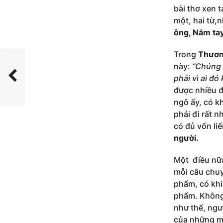
bài thơ xen 
một, hai từ,
ông, Nắm tay
Trong
Thươn
này:
“Chúng t
phải vì ai đ
được nhiều đi
ngô ấy, có k
phải đi rất n
có đủ vốn li
người.
Một điều nữa
mỗi câu chuyệ
phẩm, có khi 
phẩm. Không 
như thế, ngườ
của những m