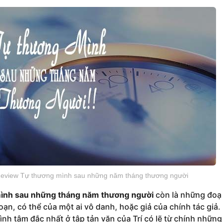
eview Tự thương mình sau những năm tháng thương người
ình sau những tháng năm thương người
còn là những đo
oạn, có thể của một ai vô danh, hoặc giả của chính tác giả.
ình tâm đắc nhất ở tập tản văn của Trí có lẽ từ chính nhữn