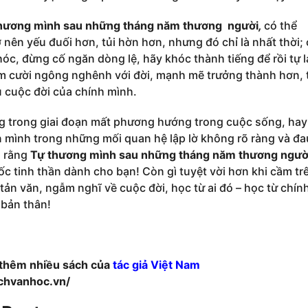
hương mình sau những tháng năm thương người
,
có thể
 nên yếu đuối hơn, tủi hờn hơn, nhưng đó chỉ là nhất thời;
hóc, đừng cố ngăn dòng lệ, hãy khóc thành tiếng để rồi tự 
 cười ngông nghênh với đời, mạnh mẽ trưởng thành hơn, 
 cuộc đời của chính mình.
g trong giai đoạn mất phương hướng trong cuộc sống, hay
 mình trong những mối quan hệ lập lờ không rõ ràng và đa
n rằng
Tự thương mình sau những tháng năm thương ngườ
uốc tinh thần dành cho bạn! Còn gì tuyệt vời hơn khi cầm tr
 tản văn, ngẫm nghĩ về cuộc đời, học từ ai đó – học từ chín
bản thân!
 thêm nhiều sách của
tác giả Việt Nam
sachvanhoc.vn/