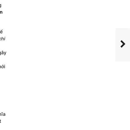
g
àn
hế
chi
gây
mới
hĩa
t