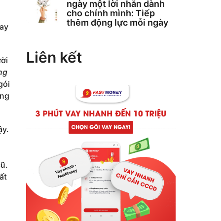
ngày một lời nhắn dành
cho chính mình: Tiếp
thêm động lực mỗi ngày
cay
Liên kết
ười
ng
gói
ong
ậy.
cũ.
ất