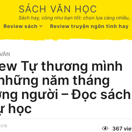
SÁCH VĂN HỌC
Sách hay, cũng như bạn tốt: chọn lựa càng nhiều,
Review sách
Review truyện ngôn tình hay
 VĂN
ew Tự thương mình
 những năm tháng
ng người – Đọc sách
tự học
2018
9
367
vi
T