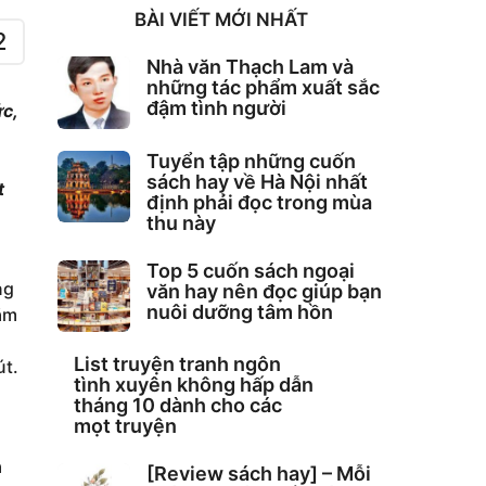
BÀI VIẾT MỚI NHẤT
2
Nhà văn Thạch Lam và
những tác phẩm xuất sắc
đậm tình người
ức,
Tuyển tập những cuốn
sách hay về Hà Nội nhất
t
định phải đọc trong mùa
thu này
Top 5 cuốn sách ngoại
ng
văn hay nên đọc giúp bạn
nuôi dưỡng tâm hồn
năm
List truyện tranh ngôn
út.
tình xuyên không hấp dẫn
tháng 10 dành cho các
mọt truyện
a
[Review sách hay] – Mỗi