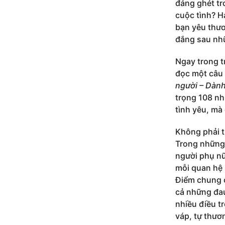
đáng ghét tr
cuộc tình? H
bạn yêu thươ
đắng sau nh
Ngay trong tr
đọc một câu
người – Dành
trọng 108 nh
tình yêu, mà
Không phải tự
Trong những 
người phụ nữ
mỗi quan hệ 
Điểm chung c
cả những đa
nhiều điều t
váp, tự thươ