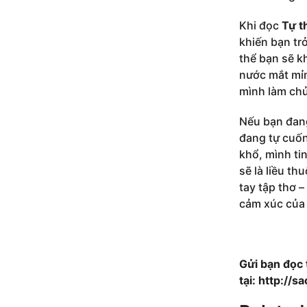
Khi đọc
Tự t
khiến bạn trở
thể bạn sẽ k
nước mắt mỉm
mình làm chủ
Nếu bạn đan
đang tự cuốn
khổ, mình ti
sẽ là liều th
tay tập thơ –
cảm xúc của 
Gửi bạn đọc
tại: http://