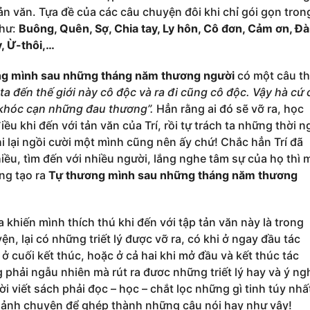
tản văn. Tựa đề của các câu chuyện đôi khi chỉ gói gọn tron
như:
Buông, Quên, Sợ, Chia tay, Ly hôn, Cô đơn, Cảm ơn, Đ
, Ừ-thôi,…
g mình sau những tháng năm thương người
có một câu t
a đến thế giới này cô độc và ra đi cũng cô độc. Vậy hà cứ 
ó khóc cạn những đau thương”.
Hẳn rằng ai đó sẽ vỡ ra, học
ều khi đến với tản văn của Trí, rồi tự trách ta những thời n
hi lại ngồi cười một mình cũng nên ấy chứ! Chắc hẳn Trí đã
hiều, tìm đến với nhiều người, lắng nghe tâm sự của họ thì 
ếng tạo ra
Tự thương mình sau những tháng năm thương
 khiến mình thích thú khi đến với tập tản văn này là trong
n, lại có những triết lý được vỡ ra, có khi ở ngay đầu tác
ở cuối kết thúc, hoặc ở cả hai khi mở đầu và kết thúc tác
phải ngẫu nhiên mà rút ra đươc những triết lý hay và ý ng
i viết sách phải đọc – học – chắt lọc những gì tinh túy nhấ
ảnh chuyện để ghép thành những câu nói hay như vậy!