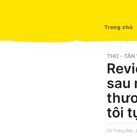
Trang chủ
THƠ - TẢN
Revi
sau
thươ
tôi 
24 Tháng Bảy, 