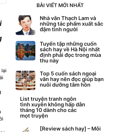
BÀI VIẾT MỚI NHẤT
Nhà văn Thạch Lam và
i
những tác phẩm xuất sắc
đậm tình người
g
Tuyển tập những cuốn
sách hay về Hà Nội nhất
định phải đọc trong mùa
thu này
lại
Top 5 cuốn sách ngoại
ái
văn hay nên đọc giúp bạn
nuôi dưỡng tâm hồn
g
List truyện tranh ngôn
tình xuyên không hấp dẫn
tháng 10 dành cho các
ô
mọt truyện
ởi
[Review sách hay] – Mỗi