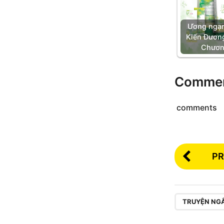
Ương ngạn
Kiến Đương
Chươn
Comme
comments
PR
,
TRUYỆN NG