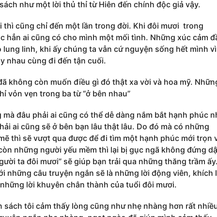
sách như một lời thủ thỉ từ Hiên đến chính độc giả vậy.
i thì cũng chỉ đến một lần trong đời. Khi đôi mươi trong
c hẳn ai cũng có cho mình một mối tình. Những xúc cảm đ
o lung linh, khi ấy chúng ta vẫn cứ nguyện sống hết mình vì
y nhau cùng đi đến tận cuối.
đã không còn muốn điều gì đó thật xa vời và hoa mỹ. Nhữn
hỉ vỏn vẹn trong ba từ “ở bên nhau”
 mà đâu phải ai cũng có thể dễ dàng nắm bắt hạnh phúc n
hải ai cũng sẽ ở bên bạn lâu thật lâu. Do đó mà có những
ẽ thì sẽ vượt qua được để đi tìm một hạnh phúc mới trọn 
òn những người yếu mềm thì lại bị gục ngã không đứng d
người ta đôi mươi” sẽ giúp bạn trải qua những thăng trầm ấy
i những câu truyện ngắn sẽ là những lời động viên, khích l
những lời khuyên chân thành của tuổi đôi mươi.
n sách tôi cảm thấy lòng cũng như nhẹ nhàng hơn rất nhiề