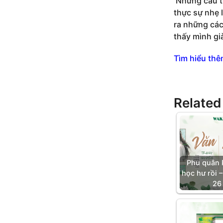
Những câu t
thực sự nhẹ l
ra những các
thấy mình già
Tìm hiểu thê
Related
Phu quân 
học hư rồi 
26