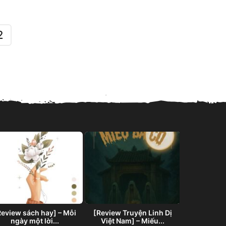
2
List truyện 
tố 
Review sách hay] – Mỗi
[Review Truyện Linh Dị
ngày một lời...
Việt Nam] – Miếu...