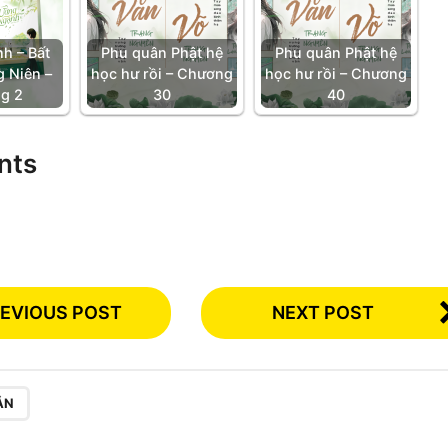
h – Bất
Phu quân Phật hệ
Phu quân Phật hệ
 Niên –
học hư rồi – Chương
học hư rồi – Chương
g 2
30
40
nts
EVIOUS POST
NEXT POST
ẮN