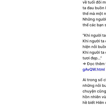
về tuổi đôi 
ta đau buồn 
thế mà một n
Những người 
thể các bạn 
“Khi người ta
Khi người ta
hiện nỗi buồ
Khi người ta 
tươi đẹp…”
=> Đọc thêm 
gAvQW.html
Ai trong số 
những nỗi bu
chuyện cũng 
hồn nhiên vừ
hề biết Hiên