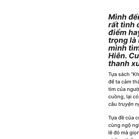
Thu
Mình đến
rất tình
điểm ha
trọng là
mình tìm
Hiên. C
thanh xu
Tựa sách “Kh
để ta cảm th
tim của ngườ
cuồng, lại 
câu
truyện 
Tựa đề của cu
cùng ngộ ngh
lẽ đó mà giọ