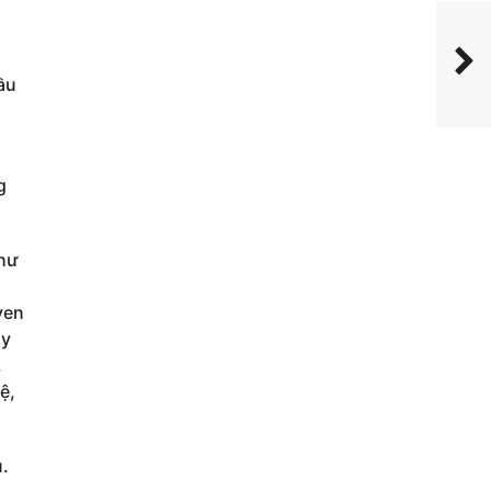
ầu
g
hư
ven
ậy
.
ệ,
u.