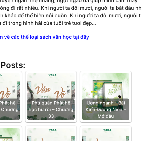
ruyện ngắn nhẹ nhàng, ngọt ngào đã giúp mình cảm thấy
òng đi rất nhiều. Khi người ta đôi mươi, người ta bắt đầu n
h khác để thể hiện nỗi buồn. Khi người ta đôi mươi, người 
 đi trong hình hài của tuổi trẻ tươi đẹp…
m về các thể loại sách văn học tại đây
 Posts:
Phật hệ
Phu quân Phật hệ
Ương ngạnh – Bất
– Chương
học hư rồi – Chương
Kiến Đương Niên –
33
Mở đầu