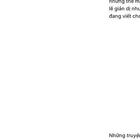
những thế mà
lẽ giản dị n
đang viết ch
Những
truyệ