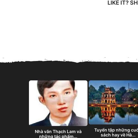
LIKE IT? 
– Bất Kiến
ên –...
Tuyển tập những cu
Nhà văn Thạch Lam và
sách hay về Hà...
những tác phẩm...