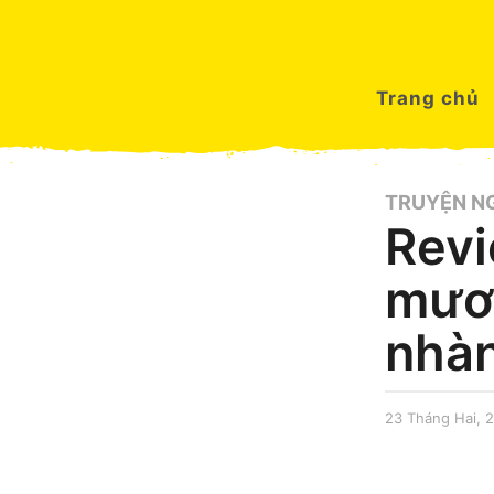
Trang chủ
TRUYỆN N
Revi
mươi
nhàn
23 Tháng Hai, 
by
Trang