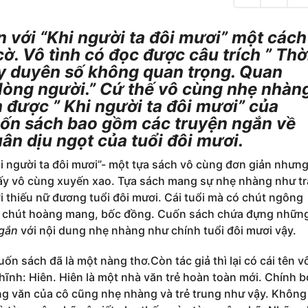
n
g
H
a
 với “Khi người ta đôi mươi” một cách
i
,
 cờ. Vô tình có đọc được câu trích ” Thờ
2
y duyên số không quan trọng. Quan
0
1
 lòng người.” Cứ thế vô cùng nhẹ nhàn
8
 được ” Khi người ta đôi mươi” của
uốn sách bao gồm các truyện ngắn về
ân dịu ngọt của tuổi đôi mươi.
i người ta đôi mươi”- một tựa sách vô cùng đơn giản nhưng 
ấy vô cùng xuyến xao. Tựa sách mang sự nhẹ nhàng như tr
i thiếu nữ đương tuổi đôi mươi. Cái tuổi mà có chút ngông
có chút hoàng mang, bốc đồng. Cuốn sách chứa đựng nhữn
ngắn
với nội dung nhẹ nhàng như chính tuổi đôi mươi vậy.
ốn sách đã là một nàng thơ.Còn tác giả thì lại có cái tên v
ĩnh: Hiên. Hiên là một nhà văn trẻ hoàn toàn mới. Chính b
ng văn của cô cũng nhẹ nhàng và trẻ trung như vậy. Không