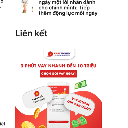
ời
ngày một lời nhắn dành
cho chính mình: Tiếp
y
thêm động lực mỗi ngày
Liên kết
iết