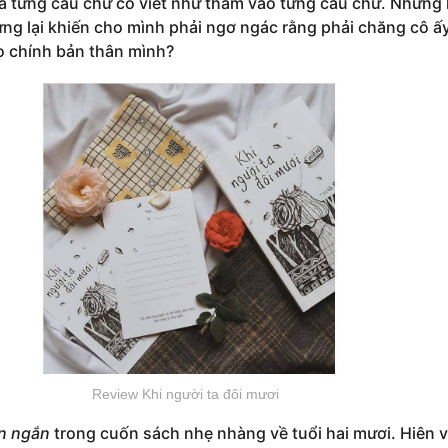
 từng câu chữ cô viết như thấm vào từng câu chữ. Những l
hưng lại khiến cho mình phải ngơ ngác rằng phải chăng cô ấ
o chính bản thân mình?
Review Khi người ta đôi mươi
n ngắn
trong cuốn sách nhẹ nhàng về tuổi hai mươi. Hiên v