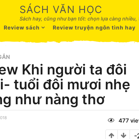
SÁCH VĂN HỌC
Sách hay, cũng như bạn tốt: chọn lựa càng nhiều,
Review sách
Review truyện ngôn tình hay
GẮN
ew Khi người ta đôi
- tuổi đôi mươi nhẹ
g như nàng thơ
2018
2
477
vi
6
T
h
-
á