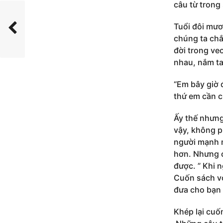
câu từ trong 
Tuổi đôi mươ
chúng ta chắ
đời trong ve
nhau, nắm ta
“Em bây giờ 
thứ em cần c
Ấy thế nhưng
vậy, không p
người mạnh m
hơn. Nhưng c
được. ” Khi 
Cuốn sách vớ
đưa cho bạn 
Khép lại cuố