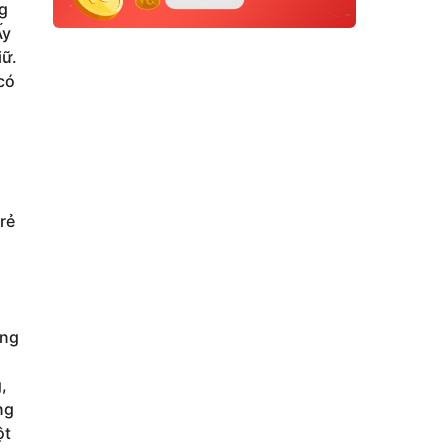
ng
Ấy
iữ.
có
trẻ
ưng
,
ng
ột