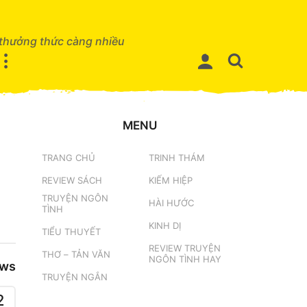
 thưởng thức càng nhiều
MENU
TRANG CHỦ
TRINH THÁM
REVIEW SÁCH
KIẾM HIỆP
TRUYỆN NGÔN
HÀI HƯỚC
TÌNH
KINH DỊ
TIỂU THUYẾT
REVIEW TRUYỆN
THƠ – TẢN VĂN
NGÔN TÌNH HAY
ews
TRUYỆN NGẮN
2