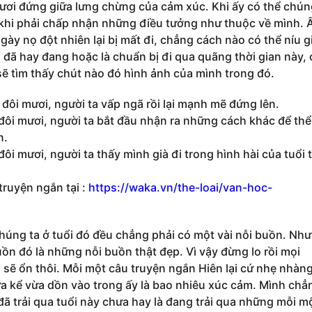
mươi đứng giữa lưng chừng của cảm xúc. Khi ấy có thể chú
khi phải chấp nhận những điều tưởng như thuộc về mình. 
gày nọ đột nhiên lại bị mất đi, chẳng cách nào có thể níu g
đã hay đang hoặc là chuẩn bị đi qua quãng thời gian này, 
sẽ tìm thấy chút nào đó hình ảnh của mình trong đó.
 đôi mươi, người ta vấp ngã rồi lại mạnh mẽ đứng lên.
 đôi mươi, người ta bắt đầu nhận ra những cách khác để thể
n.
đôi mươi, người ta thấy mình già đi trong hình hài của tuổi 
truyện ngắn tại :
https://waka.vn/the-loai/van-hoc-
chúng ta ở tuổi đó đều chẳng phải có một vài nỗi buồn. Nh
ồn đó là những nỗi buồn thật đẹp. Vì vậy đừng lo rồi mọi
sẽ ổn thôi. Mỗi một câu truyện ngắn Hiên lại cứ nhẹ nhàng
a kể vừa dồn vào trong ấy là bao nhiêu xúc cảm. Mình chẳ
 đã trải qua tuổi này chưa hay là đang trải qua những mỗi m