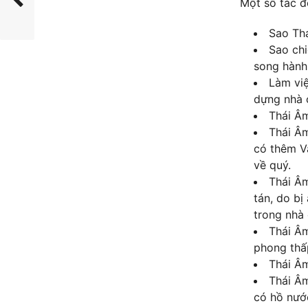
Một số tác đ
Sao Thá
Sao chi
song hành
Làm việ
dựng nhà 
Thái Âm
Thái Âm
có thêm Vă
về quý.
Thái Âm
tán, do bị
trong nhà 
Thái Âm
phong thấp
Thái Âm
Thái Âm
có hồ nướ