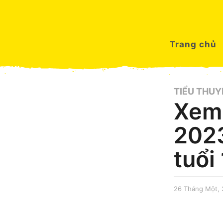
Trang chủ
TIỂU THUY
Xem 
2023
tuổi
26 Tháng Một,
by
Nguyên