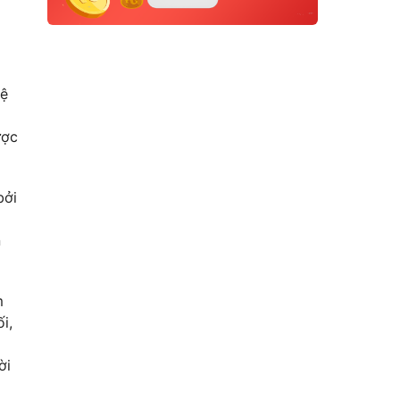
hệ
ược
bởi
n
m
i,
ời