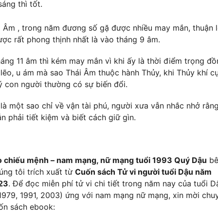
sáng thì tốt.
 Âm , trong năm đương số gặ được nhiều may mắn, thuận l
được rất phong thịnh nhất là vào tháng 9 âm.
áng 11 âm thì kém may mắn vì khi ấy là thời điểm trọng đ
nh lẽo, u ám mà sao Thái Âm thuộc hành Thủy, khi Thủy khí c
ý con người thường có sự biến đổi.
 là một sao chỉ về vận tài phú, người xưa vẫn nhắc nhở rằn
ẫn phải tiết kiệm và biết cách giữ gìn.
o chiếu mệnh – nam mạng, nữ mạng tuổi 1993 Quý Dậu
bê
úng tôi trích xuất từ
Cuốn sách Tử vi người tuổi Dậu năm
23
. Để đọc miễn phí tử vi chi tiết trong năm nay của tuổi D
 1979, 1991, 2003) ứng với nam mạng nữ mạng, xin mời chu
uốn sách ebook: