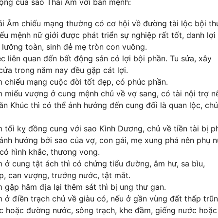
ộng của sao Thái Âm với bản mệnh:
i Âm chiếu mạng thường có cơ hội về đường tài lộc bội th
ếu mệnh nữ giới được phát triển sự nghiệp rất tốt, danh lợi
 lưỡng toàn, sinh đẻ mẹ tròn con vuông.
c liên quan đến bất động sản có lợi bội phần. Tu sửa, xây
cửa trong năm nay đều gặp cát lợi.
 chiếu mạng cuộc đời tốt đẹp, có phúc phần.
 miếu vượng ở cung mệnh chủ về vợ sang, có tài nội trợ n
n Khúc thì có thể ảnh hưởng đến cung đối là quan lộc, ch
 tối kỵ đồng cung với sao Kình Dương, chủ về tiền tài bị p
 ảnh hưởng bởi sao của vợ, con gái, mẹ xung phá nên phụ 
có hình khắc, thương vong.
 ở cung tật ách thì có chứng tiểu đường, âm hư, sa bìu,
, can vượng, trướng nước, tật mắt.
 gặp hãm địa lại thêm sát thì bị ung thư gan.
 ở điền trạch chủ về giàu có, nếu ở gần vùng đất thấp trũn
c hoặc đường nước, sông trạch, khe đầm, giếng nước hoặc