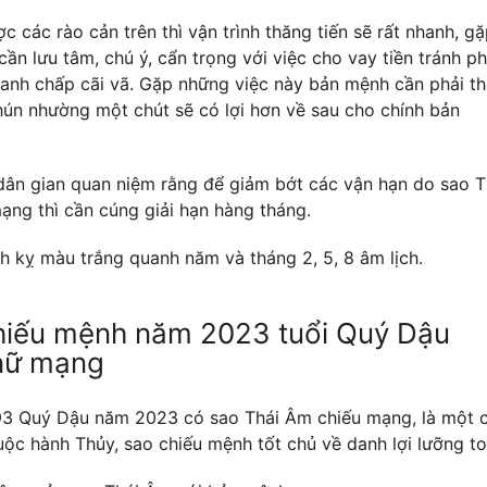
 các rào cản trên thì vận trình thăng tiến sẽ rất nhanh, g
cần lưu tâm, chú ý, cẩn trọng với việc cho vay tiền tránh p
ranh chấp cãi vã. Gặp những việc này bản mệnh cần phải th
hún nhường một chút sẽ có lợi hơn về sau cho chính bản
dân gian quan niệm rằng để giảm bớt các vận hạn do sao T
ạng thì cần cúng giải hạn hàng tháng.
h kỵ màu trắng quanh năm và tháng 2, 5, 8 âm lịch.
hiếu mệnh năm 2023 tuổi Quý Dậu
nữ mạng
3 Quý Dậu năm 2023 có sao Thái Âm chiếu mạng, là một 
uộc hành Thủy, sao chiếu mệnh tốt chủ về danh lợi lưỡng to