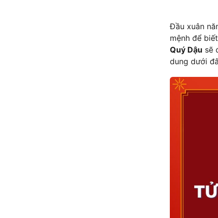
Dung
Đầu xuân n
mệnh để biế
Quý Dậu
sẽ đ
dung dưới đâ