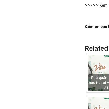
>>>>> Xem 
Cảm ơn các 
Related
Phu quân 
học hư rồi 
31