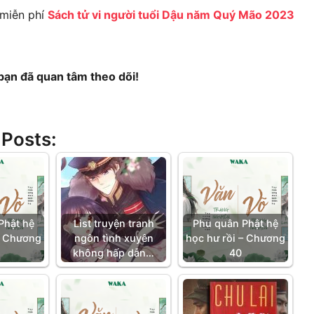
miễn phí
Sách tử vi người tuổi Dậu năm Quý Mão 2023
bạn đã quan tâm theo dõi!
 Posts:
Phật hệ
List truyện tranh
Phu quân Phật hệ
– Chương
ngôn tình xuyên
học hư rồi – Chương
không hấp dẫn…
40