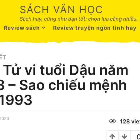
SÁCH VĂN HỌC
Sách hay, cũng như bạn tốt: chọn lựa càng nhiều,
Review sách
Review truyện ngôn tình hay
ẾT
Tử vi tuổi Dậu năm
 – Sao chiếu mệnh
 1993
 2023
1
128
vi
T
h
á
n