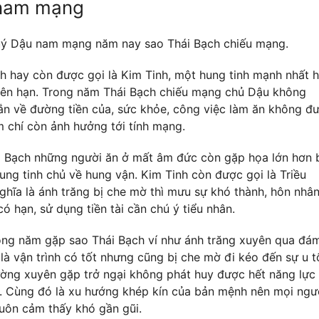
nam mạng
uý Dậu nam mạng năm nay sao Thái Bạch chiếu mạng.
h hay còn được gọi là Kim Tinh, một hung tinh mạnh nhất 
iên hạn. Trong năm Thái Bạch chiếu mạng chủ Dậu không
 về đường tiền của, sức khỏe, công việc làm ăn không đ
m chí còn ảnh hưởng tới tính mạng.
 Bạch những người ăn ở mất âm đức còn gặp họa lớn hơn 
hung tinh chủ về hung vận. Kim Tinh còn được gọi là Triều
ghĩa là ánh trăng bị che mờ thì mưu sự khó thành, hôn nhâ
ó hạn, sử dụng tiền tài cần chú ý tiểu nhân.
ng năm gặp sao Thái Bạch ví như ánh trăng xuyên qua đá
là vận trình có tốt nhưng cũng bị che mờ đi kéo đến sự u tố
ường xuyên gặp trở ngại không phát huy được hết năng lực
. Cùng đó là xu hướng khép kín của bản mệnh nên mọi ngư
uôn cảm thấy khó gần gũi.