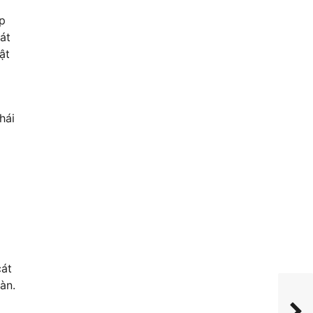
ặp
hát
ật
hái
cát
àn.