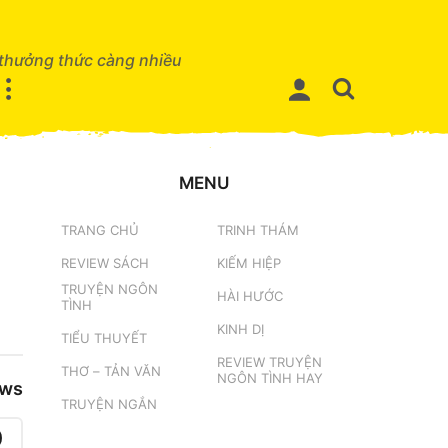
 thưởng thức càng nhiều
MENU
TRANG CHỦ
TRINH THÁM
REVIEW SÁCH
KIẾM HIỆP
TRUYỆN NGÔN
HÀI HƯỚC
TÌNH
KINH DỊ
TIỂU THUYẾT
REVIEW TRUYỆN
THƠ – TẢN VĂN
NGÔN TÌNH HAY
ews
TRUYỆN NGẮN
0