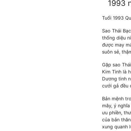
1993 
Tuổi 1993 Q
Sao Thái Bạc
thống diệu n
được may mắn
suôn sẻ, thậ
Gặp sao Thái
Kim Tinh là 
Dương tinh n
cưới gả đều c
Bản mệnh tro
mây, ý nghĩa 
ưu phiền, th
của bản thân
xung quanh l