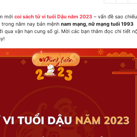
g
H
a
i
ăm mới
coi sách tử vi tuổi Dậu năm 2023
– vấn đề sao chiế
,
2
t trong năm nay bản mệnh
nam mạng, nữ mạng tuổi 1993
0
2
i qua vận hạn cung số gì. Mời các bạn thăm đọc chi tiết nộ
3
y!