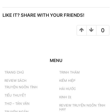
LIKE IT? SHARE WITH YOUR FRIENDS!
0
MENU
TRANG CHỦ
TRINH THÁM
REVIEW SÁCH
KIẾM HIỆP
TRUYỆN NGÔN TÌNH
HÀI HƯỚC
TIỂU THUYẾT
KINH DỊ
THƠ – TẢN VĂN
REVIEW TRUYỆN NGÔN TÌNH
HAY
TRUYỆN NGẮN