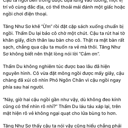
Cậu ta ngồi bên trong được dựa lưng vào tường, một vị
trí vô cùng đắc địa, có thể thoải mái đánh một giấc hoặc
ngồi chơi điện thoại.
Tăng Như Sơ khẽ “Ừm” rồi đặt cặp sách xuống chuẩn bị
ngồi. Thẩm Du lại bảo cô chờ một chút. Cậu ta rút hai tờ
khăn giấy, đích thân lau bàn cho cô. Thật ra mặt bàn rất
sạch, chẳng qua cậu ta muốn ra vẻ mà thôi. Tăng Như
Sơ không biết nên thật lòng nói lời “Cảm ơn”.
Thẩm Du không nghiêm túc được bao lâu đã hiện
nguyên hình. Cô vừa đặt mông ngồi được mấy giây, cậu
chàng đã xúi cô nhìn Phó Ngôn Chân vì cậu ngồi ngay
phía sau hai người.
“Này, giờ hai cậu ngồi gần như vậy, dù không đeo kính
cũng có thể nhìn rõ nhỉ?” Thẩm Du láu táu xáp lại, trên
mặt hiện rõ vẻ không ngại quạt cho lửa bùng to hơn.
Tăng Như Sơ thấy cậu ta nói vậy cũng hiểu chẳng phải