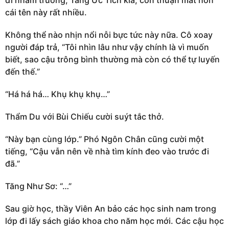
đi nhầm trường, Tăng Ức Tích kia, còn thuận mắt hơn
cái tên này rất nhiều.
Không thể nào nhịn nổi nỗi bực tức này nữa. Cô xoay
người đáp trả, “Tôi nhìn lâu như vậy chính là vì muốn
biết, sao cậu trông bình thường mà còn có thể tự luyến
đến thế.”
“Há há há… Khụ khụ khụ…”
Thẩm Du với Bùi Chiếu cười suýt tắc thở.
“Này bạn cùng lớp.” Phó Ngôn Chân cũng cười một
tiếng, “Cậu vẫn nên về nhà tìm kính đeo vào trước đi
đã.”
Tăng Như Sơ: “…”
Sau giờ học, thầy Viên An bảo các học sinh nam trong
lớp đi lấy sách giáo khoa cho năm học mới. Các cậu học