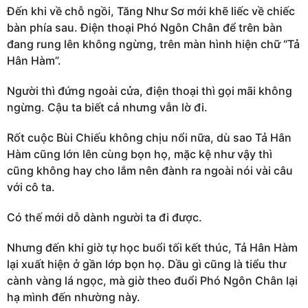
Đến khi về chỗ ngồi, Tăng Như Sơ mới khẽ liếc về chiếc
bàn phía sau. Điện thoại Phó Ngôn Chân để trên bàn
đang rung lên không ngừng, trên màn hình hiện chữ “Tả
Hân Hàm”.
Người thì đứng ngoài cửa, điện thoại thì gọi mãi không
ngừng. Cậu ta biết cả nhưng vẫn lờ đi.
Rốt cuộc Bùi Chiếu không chịu nổi nữa, dù sao Tả Hân
Hàm cũng lớn lên cùng bọn họ, mặc kệ như vậy thì
cũng không hay cho lắm nên đành ra ngoài nói vài câu
với cô ta.
Có thế mới dỗ dành người ta đi được.
Nhưng đến khi giờ tự học buổi tối kết thúc, Tả Hân Hàm
lại xuất hiện ở gần lớp bọn họ. Dầu gì cũng là tiểu thư
cành vàng lá ngọc, mà giờ theo đuổi Phó Ngôn Chân lại
hạ mình đến nhường này.