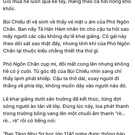
Gió mùa hè luồn qua kẽ tay, mang theo cả hơi nóng khô
khốc.
Bùi Chiếu đi vệ sinh về thấy vẻ mặt u ám của Phó Ngôn
Chân. Ban nãy Tả Hân Hàm nhắn tin cho cậu ta hỏi sao
mấy người các cậu không dự lễ khai giảng. Cô gái này
theo dõi sát sao thật đấy, nhưng tính khí của Phó Ngôn
Chân lại thuộc kiểu chẳng thiết tha thứ gì.
Phó Ngôn Chân cụp mi, đôi mắt cong lên nhưng không
hề có ý cười. Từ góc độ của Bùi Chiếu nhìn sang chỉ
thấy lạnh phát khiếp. Cậu ta thở dài, xoay người đi
thẳng về phía lớp, không muốn dây vào người nào đó.
Lễ khai giảng dưới sân trường đã kết thúc, từng đợt
sóng người ào tản về lớp. Đúng lúc này, loa phát thanh
trong trường bỗng vang lên một chuỗi âm thanh “rè…
rè… rè” rồi có tiếng nói:
“Bạn Tăng Như Sơ học lớp 11A1 nghe được thông báo