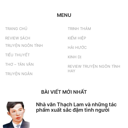
MENU
TRANG CHỦ
TRINH THÁM
REVIEW SÁCH
KIẾM HIỆP
TRUYỆN NGÔN TÌNH
HÀI HƯỚC
TIỂU THUYẾT
KINH DỊ
THƠ – TẢN VĂN
REVIEW TRUYỆN NGÔN TÌNH
HAY
TRUYỆN NGẮN
BÀI VIẾT MỚI NHẤT
Nhà văn Thạch Lam và những tác
phẩm xuất sắc đậm tình người