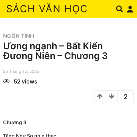
SÁCH VĂN HỌC
NGÔN TÌNH
Ương ngạnh – Bất Kiến
Đương Niên – Chương 3
25 Tháng Tư, 2025
2
5
T
52
views
h
by
á
sonhq
n
2
g
T
ư
,
2
0
Chương 3
2
5
Tăng Như Sơ nhìn theo.