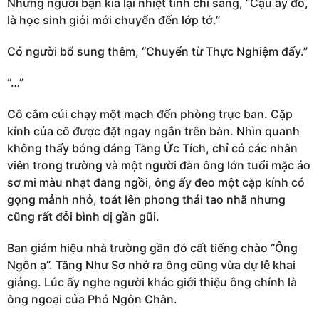
Nhưng người bạn kia lại nhiệt tình chỉ sang, “Cậu ấy đó,
là học sinh giỏi mới chuyển đến lớp tớ.”
Có người bổ sung thêm, “Chuyển từ Thực Nghiệm đấy.”
“…”
Cô cắm cúi chạy một mạch đến phòng trực ban. Cặp
kính của cô được đặt ngay ngắn trên bàn. Nhìn quanh
không thấy bóng dáng Tăng Ức Tích, chỉ có các nhân
viên trong trường và một người đàn ông lớn tuổi mặc áo
sơ mi màu nhạt đang ngồi, ông ấy đeo một cặp kính có
gọng mảnh nhỏ, toát lên phong thái tao nhã nhưng
cũng rất đỗi bình dị gần gũi.
Ban giám hiệu nhà trường gần đó cất tiếng chào “Ông
Ngôn ạ”. Tăng Như Sơ nhớ ra ông cũng vừa dự lễ khai
giảng. Lúc ấy nghe người khác giới thiệu ông chính là
ông ngoại của Phó Ngôn Chân.