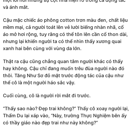
một lời nói nhưng sự cợt nhả hiện rõ trong cả động tác
và ánh mắt.
Cậu mặc chiếc áo phông cotton trơn màu đen, chất liệu
mềm mại, cả người toát lên vẻ lười biếng nhàn nhã, cổ
áo mở hơi rộng, tuy rằng có thể tôn lên cần cổ thon dài,
nhưng lại khiến người ta có thể nhìn thấy xương quai
xanh hai bên cùng với vùng da lớn.
Thật ra cậu cũng chẳng quan tâm người khác có thấy
hay không. Cậu chỉ đang muốn trêu đùa người nào đó
thôi. Tăng Như Sơ đỏ mặt trước động tác của cậu như
thể cô là một người háo sắc vậy.
Cuối cùng, cô là người rời mắt đi trước.
“Thấy sao nào? Đẹp trai không?” Thấy cô xoay người lại,
Thẩm Du lại xáp vào, “Này, trường Thực Nghiệm bên ấy
có thầy giáo nào đẹp trai như này không?”