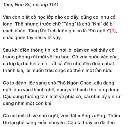
Tăng Như Sơ, nữ, lớp 11A1.
Vẫn còn biết cô học lớp nào cơ đấy, cũng coi như có
lòng. Thế nhưng trước chữ “Tăng” là chữ “Nhị” đã bị
gạch chéo. Tăng Ức Tích luôn gọi cô là “Đồ ngốc”
[3]
,
chắc quen tay nên viết vậy.
Sau khi điền thông tin, cô nói lời cảm ơn với thầy cô
trong phòng rồi mới về lớp học. Cô vừa bước vào cửa,
cả lớp lại hú hét ầm ĩ. Tất cả đều nhớ đến đoạn phát
thanh kia, lại muốn trêu chọc cô thêm một lần nữa.
Cô lơ đễnh liếc sang chỗ Phó Ngôn Chân, cậu đang
ngồi dựa vào thành ghế, dáng vẻ thảnh thơi ung dung.
Cậu cũng hướng tầm mắt về phía cô, cái nhìn ấy y như
đang nhìn một con khỉ.
Cô cúi mặt đi về chỗ ngồi, vừa đặt mông xuống, Thẩm
Du lại ghé sang kiếm chuyện. Cậu ta thấy cô đã đeo