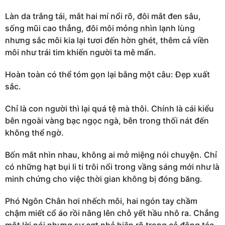
Làn da trắng tái, mắt hai mí nổi rõ, đôi mắt đen sâu,
sống mũi cao thẳng, đôi môi mỏng nhìn lạnh lùng
nhưng sắc môi kia lại tươi đến hờn ghét, thêm cả viền
môi như trái tim khiến người ta mê mẩn.
Hoàn toàn có thể tóm gọn lại bằng một câu: Đẹp xuất
sắc.
Chỉ là con người thì lại quá tệ mà thôi. Chính là cái kiểu
bên ngoài vàng bạc ngọc ngà, bên trong thối nát đến
không thể ngờ.
Bốn mắt nhìn nhau, không ai mở miệng nói chuyện. Chỉ
có những hạt bụi li ti trôi nổi trong vầng sáng mới như là
minh chứng cho việc thời gian không bị đóng băng.
Phó Ngôn Chân hơi nhếch môi, hai ngón tay chầm
chậm miết cổ áo rồi nâng lên chỗ yết hầu nhô ra. Chẳng