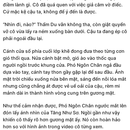
điềm lành gì. Cô đã quá quen với việc giả câm vờ điếc.
Cứ mặc kệ cậu ta, không để ý đến là được.
“Nhìn đi, nào?” Thẩm Du vẫn không tha, còn giật quyển
vở cô vừa lấy ra ném xuống bàn dưới. Cậu ta đang ép cô
phải ngoái đầu lại.
Cánh cửa sổ phía cuối lớp khẽ đong đưa theo từng cơn
gió thổi qua. Nửa cánh bật mở, gió ào vào thốc qua
người ngồi trước khung cửa. Phó Ngôn Chân ngả đầu
dựa vào tay, cánh tay thon gầy gập lại để sau đầu. Ánh
mặt trời chiếu xuống nửa bên mặt, sáng đến nỗi lóa mắt
nhưng cũng chẳng át được vẻ uể oải của cậu, rèm mi
mảnh dài in thành hình vòng cung trên gương mặt.
Như thể cảm nhận được, Phó Ngôn Chân ngước mắt lên
đón lấy ánh nhìn của Tăng Như Sơ. Ngồi gần như vậy
khiến cô thấy rõ hơn gương mặt ấy. Nó còn hoàn hảo
hơn so với hình ảnh trong video cô từng xem.