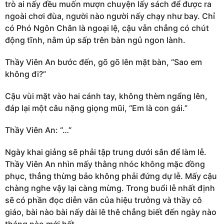
trò ai nấy đều muốn mượn chuyện lấy sách để được ra
ngoài chơi đùa, người nào người nấy chạy như bay. Chỉ
có Phó Ngôn Chân là ngoại lệ, cậu vẫn chẳng có chút
động tĩnh, nằm úp sấp trên bàn ngủ ngon lành.
Thầy Viên An bước đến, gõ gõ lên mặt bàn, “Sao em
không đi?”
Cậu vùi mặt vào hai cánh tay, không thèm ngẩng lên,
đáp lại một câu nặng giọng mũi, “Em là con gái.”
Thầy Viên An: “…”
Ngày khai giảng sẽ phải tập trung dưới sân để làm lễ.
Thầy Viên An nhìn mấy thằng nhóc không mặc đồng
phục, thẳng thừng bảo không phải đứng dự lễ. Mấy cậu
chàng nghe vậy lại càng mừng. Trong buổi lễ nhất định
sẽ có phần đọc diễn văn của hiệu trưởng và thầy cô
giáo, bài nào bài nấy dài lê thê chẳng biết đến ngày nào