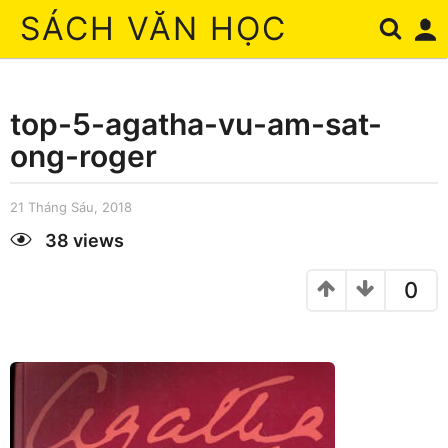
SÁCH VĂN HỌC
top-5-agatha-vu-am-sat-
ong-roger
21 Tháng Sáu, 2018
2
1
T
38
views
h
by
á
phamanh
n
0
g
S
á
u
,
2
0
1
8