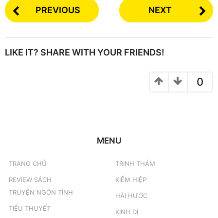
PREVIOUS
NEXT
LIKE IT? SHARE WITH YOUR FRIENDS!
0
MENU
TRANG CHỦ
TRINH THÁM
REVIEW SÁCH
KIẾM HIỆP
TRUYỆN NGÔN TÌNH
HÀI HƯỚC
TIỂU THUYẾT
KINH DỊ