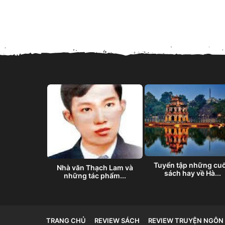
– Bất Kiến
ên –...
Tuyển tập những cu
Nhà văn Thạch Lam và
sách hay về Hà...
những tác phẩm...
TRANG CHỦ
REVIEW SÁCH
REVIEW TRUYỆN NGÔN 