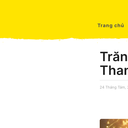
Trang chủ
Trăn
Tha
24 Tháng Tám,
by
Dinh
Hai