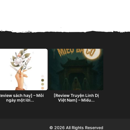
List truyện 
tố 
Review sách hay] – Mỗi
[Review Truyện Linh Dị
ngày một lời...
Việt Nam] – Miếu...
© 2026 All Rights Reserved