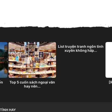
List truyện tranh ngôn tình
xuyên không hấp...
ốn
Top 5 cuốn sách ngoại văn
[
hay nên...
TÌNH HAY