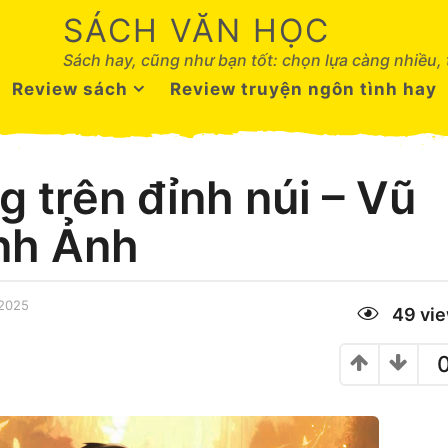
SÁCH VĂN HỌC
Sách hay, cũng như bạn tốt: chọn lựa càng nhiều,
Review sách
Review truyện ngôn tình hay
g trên đỉnh núi – Vũ
nh Ảnh
 2025
2
49
vi
4
T
h
á
n
g
T
á
m
,