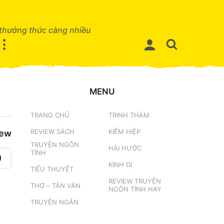
 thưởng thức càng nhiều
MENU
TRANG CHỦ
TRINH THÁM
REVIEW SÁCH
KIẾM HIỆP
iew
TRUYỆN NGÔN
HÀI HƯỚC
TÌNH
0
KINH DỊ
TIỂU THUYẾT
REVIEW TRUYỆN
THƠ – TẢN VĂN
NGÔN TÌNH HAY
TRUYỆN NGẮN