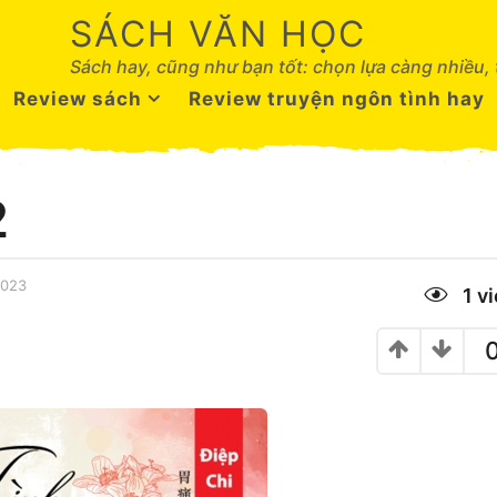
SÁCH VĂN HỌC
Sách hay, cũng như bạn tốt: chọn lựa càng nhiều,
Review sách
Review truyện ngôn tình hay
2
2023
5
1
v
T
h
á
n
g
N
ă
m
,
2
0
2
3