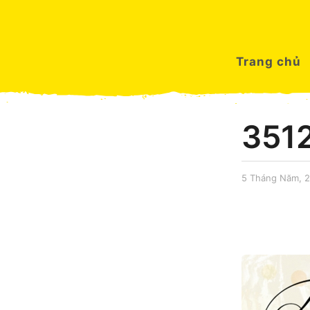
Trang chủ
351
5 Tháng Năm, 
by
sonhq