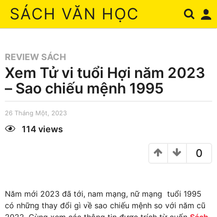
SÁCH VĂN HỌC
REVIEW SÁCH
Xem Tử vi tuổi Hợi năm 2023
– Sao chiếu mệnh 1995
26 Tháng Một, 2023
1
T
h
114
views
á
by
n
Nguyên
g
Dung
0
H
a
i
,
2
0
Năm mới 2023 đã tới, nam mạng, nữ mạng tuổi 1995
2
3
có những thay đổi gì về sao chiếu mệnh so với năm cũ