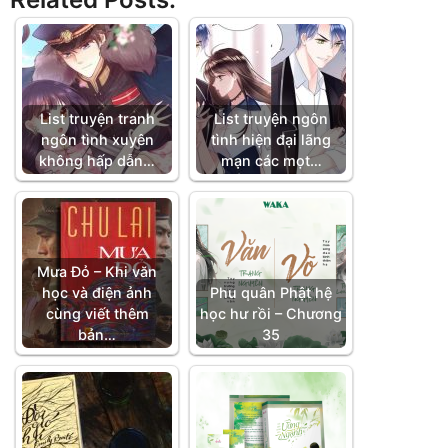
List truyện tranh
List truyện ngôn
ngôn tình xuyên
tình hiện đại lãng
không hấp dẫn…
mạn các mọt…
Mưa Đỏ – Khi văn
học và điện ảnh
Phu quân Phật hệ
cùng viết thêm
học hư rồi – Chương
bản…
35