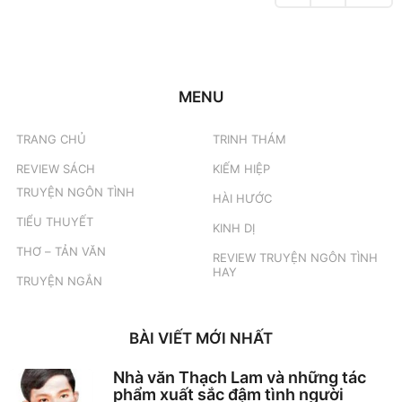
MENU
TRANG CHỦ
TRINH THÁM
REVIEW SÁCH
KIẾM HIỆP
TRUYỆN NGÔN TÌNH
HÀI HƯỚC
TIỂU THUYẾT
KINH DỊ
THƠ – TẢN VĂN
REVIEW TRUYỆN NGÔN TÌNH
HAY
TRUYỆN NGẮN
BÀI VIẾT MỚI NHẤT
Nhà văn Thạch Lam và những tác
phẩm xuất sắc đậm tình người