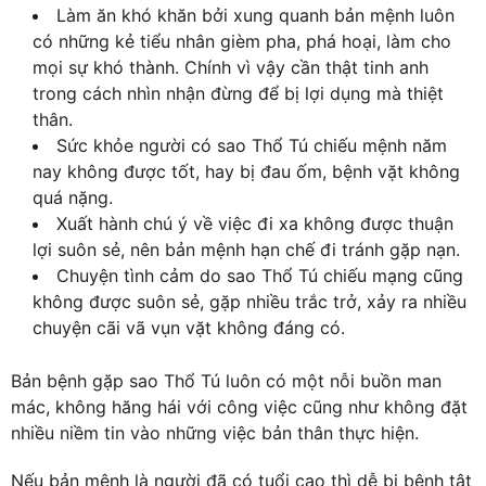
Làm ăn khó khăn bởi xung quanh bản mệnh luôn
có những kẻ tiểu nhân gièm pha, phá hoại, làm cho
mọi sự khó thành. Chính vì vậy cần thật tinh anh
trong cách nhìn nhận đừng để bị lợi dụng mà thiệt
thân.
Sức khỏe người có sao Thổ Tú chiếu mệnh năm
nay không được tốt, hay bị đau ốm, bệnh vặt không
quá nặng.
Xuất hành chú ý về việc đi xa không được thuận
lợi suôn sẻ, nên bản mệnh hạn chế đi tránh gặp nạn.
Chuyện tình cảm do sao Thổ Tú chiếu mạng cũng
không được suôn sẻ, gặp nhiều trắc trở, xảy ra nhiều
chuyện cãi vã vụn vặt không đáng có.
Bản bệnh gặp sao Thổ Tú luôn có một nỗi buồn man
mác, không hăng hái với công việc cũng như không đặt
nhiều niềm tin vào những việc bản thân thực hiện.
Nếu bản mệnh là người đã có tuổi cao thì dễ bị bệnh tật